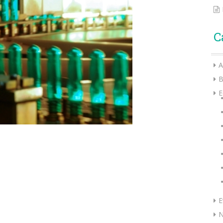
C
A
B
E
E
N