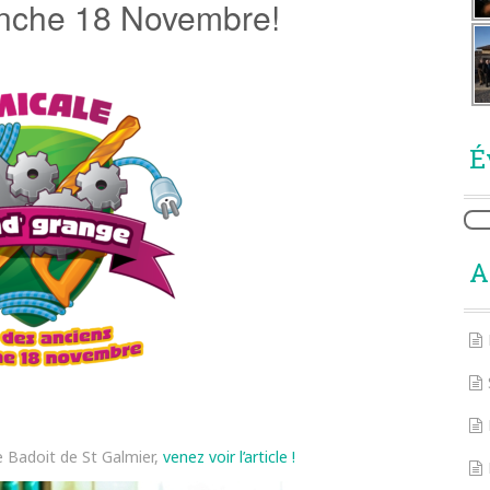
anche 18 Novembre!
É
A
e Badoit de St Galmier,
venez voir l’article !