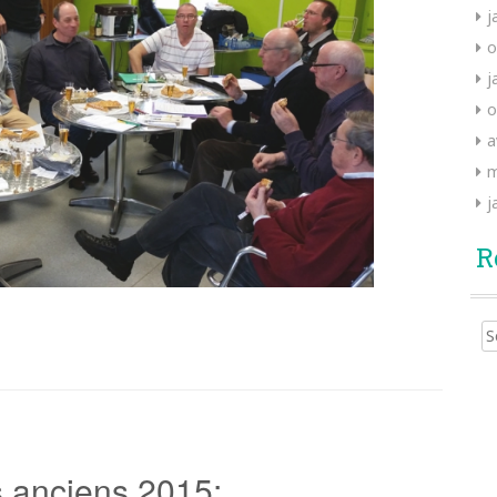
j
o
j
o
a
m
j
R
 anciens 2015: