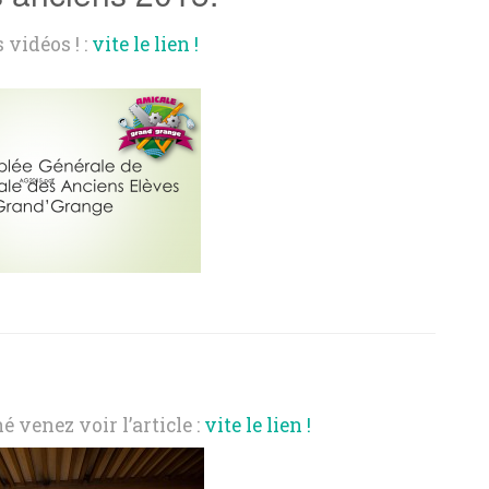
 vidéos ! :
vite le lien !
é venez voir l’article :
vite le lien !