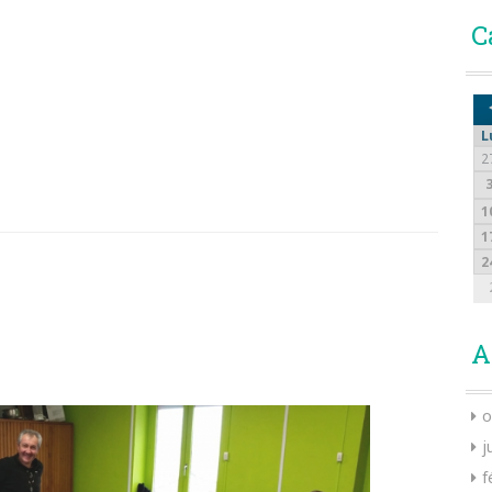
C
L
2
1
1
2
A
o
j
f