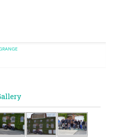
’GRANGE
allery