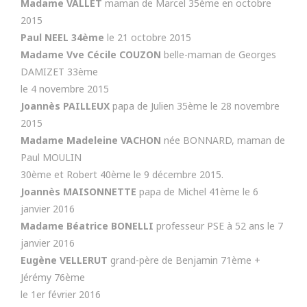
Madame VALLET
maman de Marcel 35ème en octobre
2015
Paul NEEL 34ème
le 21 octobre 2015
Madame Vve Cécile COUZON
belle-maman de Georges
DAMIZET 33ème
le 4 novembre 2015
Joannès PAILLEUX
papa de Julien 35ème le 28 novembre
2015
Madame Madeleine VACHON
née BONNARD, maman de
Paul MOULIN
30ème et Robert 40ème le 9 décembre 2015.
Joannès MAISONNETTE
papa de Michel 41ème le 6
janvier 2016
Madame Béatrice BONELLI
professeur PSE à 52 ans le 7
janvier 2016
Eugène VELLERUT
grand-père de Benjamin 71ème +
Jérémy 76ème
le 1er février 2016