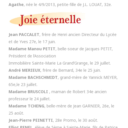
Agathe
, née le 4/9/2013, petite-fille de J.L. LOUAT, 32e.
Jean PACCALET
, frère de Henri ancien Directeur du Lycée
et de Yves 27e, le 17 juin.
Madame Manou PETIT
, belle-soeur de Jacques PETIT,
Président de l’Association
Immobilière Sainte-Marie La Grand’Grange, le 29 juillet.
André MERIEUX
, frère de Bernard, 34e le 25 juin.
Madame BACHSCHMIDT
, grand-mère de Yannick MEYER,
65e,le 23 juillet.
Madame BRUSCOLI
, maman de Robert 34e ancien
professeur le 24 juillet.
Madame TCHENG
, belle-mère de Jean GARNIER, 26e, le
25 août.
Jean-Pierre PEINETTI
, 28e Promo, le 30 août.
Elliot PENEL
, élève de 5ème à Sainte-Marie, fils de Patrice