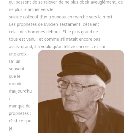
qui passent de se relever, de ne plus obéir aveuglément, de
ne plus marcher vers le
suicide collectif d’un troupeau en marche vers la mort.
Les prophètes de l’Ancien Testament, c’étaient
cela : des hommes debout. Et le plus grand de
tous est venu ; et comme s’il n’était encore pas
assez grand, il a voulu qu’on l’élève encore…
et sur
une croix.
On dit
souvent
que le
monde
d’aujourd’hu
i
manque de
prophètes :
c’est ce que
je