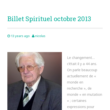
Billet Spirituel octobre 2013
13 years ago
nicolas
Le changement…
c’était il y a 44 ans.
On parle beaucoup
actuellement de «
monde en
recherche », de
monde « en mutation
» ; certaines
expressions pour