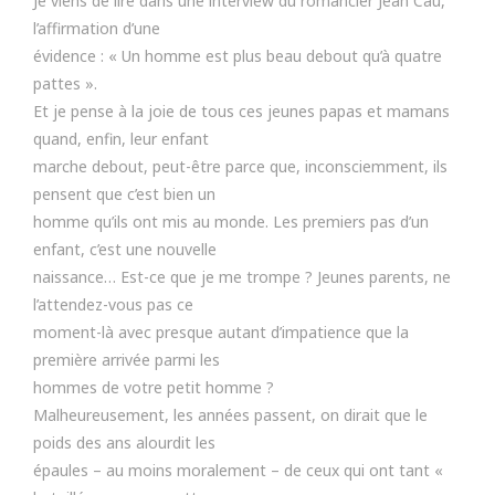
Je viens de lire dans une interview du romancier Jean Cau,
l’affirmation d’une
évidence : « Un homme est plus beau debout qu’à quatre
pattes ».
Et je pense à la joie de tous ces jeunes papas et mamans
quand, enfin, leur enfant
marche debout, peut-être parce que, inconsciemment, ils
pensent que c’est bien un
homme qu’ils ont mis au monde. Les premiers pas d’un
enfant, c’est une nouvelle
naissance… Est-ce que je me trompe ? Jeunes parents, ne
l’attendez-vous pas ce
moment-là avec presque autant d’impatience que la
première arrivée parmi les
hommes de votre petit homme ?
Malheureusement, les années passent, on dirait que le
poids des ans alourdit les
épaules – au moins moralement – de ceux qui ont tant «