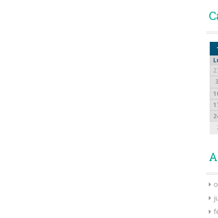
C
L
2
1
1
2
A
o
j
f