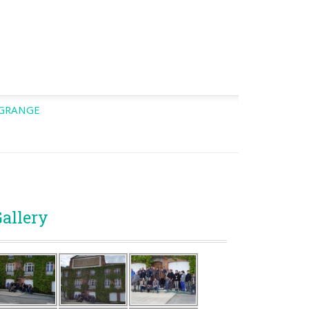
’GRANGE
allery