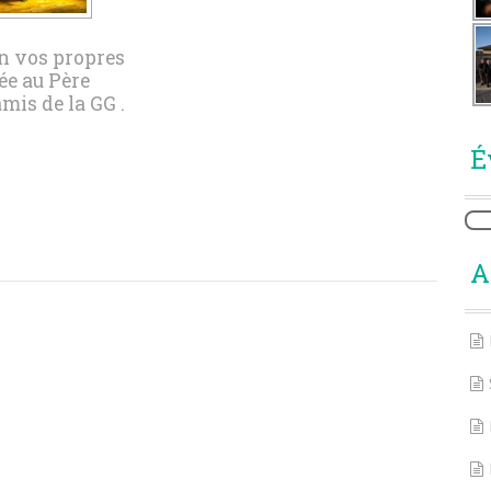
on vos propres
iée au Père
amis de la GG .
É
A